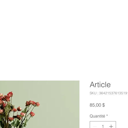
IL
SERVICES
À PROPOS
PROJETS
Article
SKU : 36421537613519
Prix
85,00 $
Quantité
*